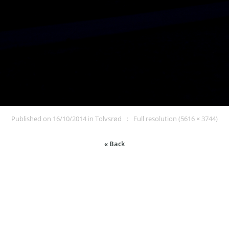
Published on
16/10/2014
in
Tolvsrød
Full resolution (5616 × 3744)
« Back