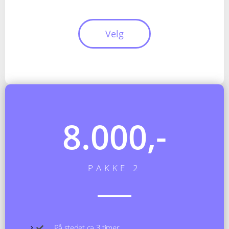
Velg
8.000,-
PAKKE 2
På stedet ca 3 timer