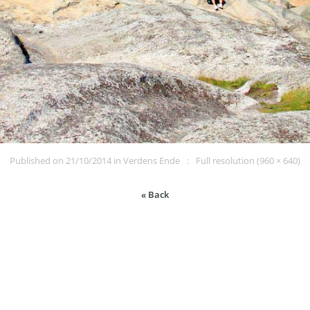
Published on
21/10/2014
in
Verdens Ende
Full resolution (960 × 640)
« Back