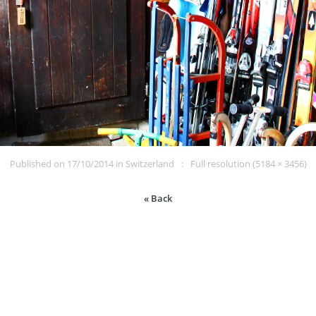
Published on
17/10/2014
in
Switzerland
Full resolution (5184 × 3456)
« Back