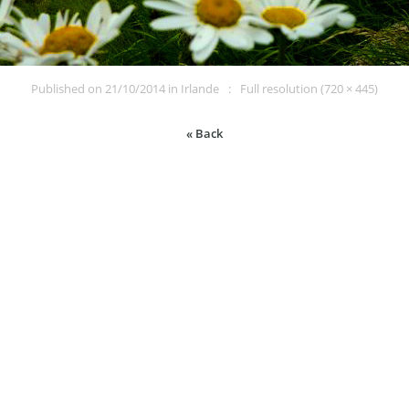
Published on
21/10/2014
in
Irlande
Full resolution (720 × 445)
« Back