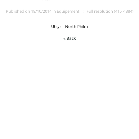
Published on
18/10/2014
in
Equipement
Full resolution (415 × 384)
Utsyr – North Philm
« Back