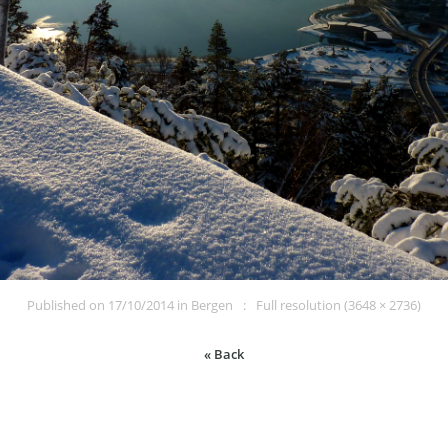
Published on
17/10/2014
in
Bergen
Full resolution (3648 × 2736)
« Back