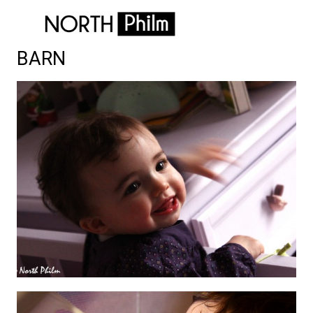
BARN
7